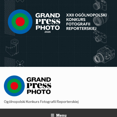
Przejdź
do
treści
Ogólnopolski Konkurs Fotografii Reporterskiej
Menu