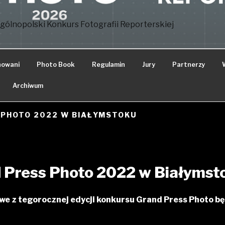
gólnopolski Konkurs Fotografii Reporterskiej
nowani
Photo Book
Regulamin
Jury
Partnerzy
Archiwum
PHOTO 2022 W BIAŁYMSTOKU
 Press Photo 2022 w Białymst
owe z tegorocznej edycji konkursu Grand Press Photo b