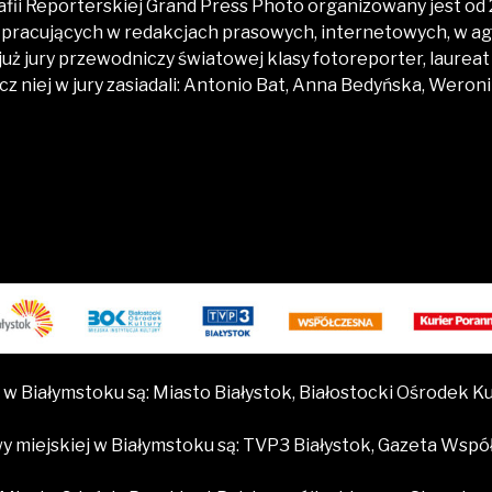
fii Reporterskiej Grand Press Photo organizowany jest od 
racujących w redakcjach prasowych, internetowych, w ag
 już jury przewodniczy światowej klasy fotoreporter, laure
ócz niej w jury zasiadali: Antonio Bat, Anna Bedyńska, Wero
w Białymstoku są: Miasto Białystok, Białostocki Ośrodek Ku
 miejskiej w Białymstoku są: TVP3 Białystok, Gazeta Wspó