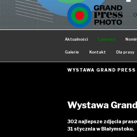
Przejdź
do
O
treści
Aktualności
Laureaci
Nomi
Galerie
Kontakt
Dla prasy
WYSTAWA GRAND PRESS 
Wystawa Grand
302 najlepsze zdjęcia pras
31 stycznia w Białymstoku.