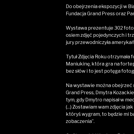
Do obejrzenia ekspozycji w Bi
Fundacja Grand Press oraz Par
Wystawa prezentuje 302 fotog
osiem zdjęć pojedynczych i trz
jury przewodniczyła amerykań
Tytuł Zdjęcia Roku otrzymała 
Maniukinę, która gra na fort
bez słów i to jest potęga fotog
Na wystawie można obejrzeć r
Grand Press, Dmytra Kozackieg
tym, gdy Dmytro napisał w med
(…) Zostawiam wam zdjęcia jak n
któryś wygram, to będzie mi b
zobaczenia”.