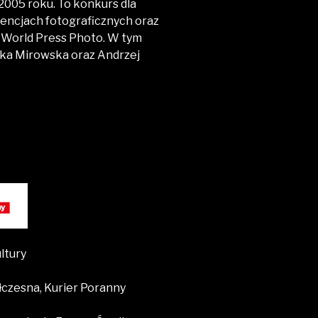
2005 roku. To konkurs dla
encjach fotograficznych oraz
at World Press Photo. W tym
nika Mirowska oraz Andrzej
ltury
łczesna, Kurier Poranny