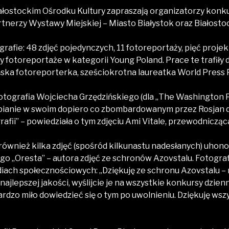
ałostockim Ośrodku Kultury zapraszają organizatorzy konku
tnerzy Wystawy Miejskiej – Miasto Białystok oraz Białosto
rafie: 48 zdjęć pojedynczych, 11 fotoreportaży, pięć proj
y fotoreportaże w kategorii Young Poland. Prace te trafiły 
ska fotoreporterka, sześciokrotna laureatka World Press P
fotografia Wojciecha Grzędzińskiego (dla „The Washington P
epianie w swoim dopiero co zbombardowanym przez Rosjan 
rafii” – powiedziała o tym zdjęciu Ami Vitale, przewodnicząca
ównież kilka zdjęć (spośród kilkunastu nadesłanych) uho
o „Oresta” – autora zdjęć ze schronów Azovstalu. Fotografi
iach społecznościowych: „Dziękuję ze schronu Azovstalu – mi
ajlepszej jakości, wyślijcie je na wszystkie konkursy dzienni
ardzo miło dowiedzieć się o tym po uwolnieniu. Dziękuję wsz