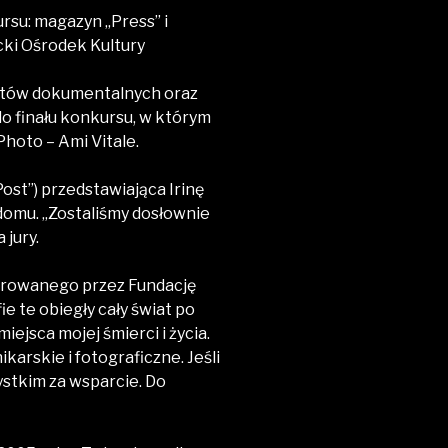
rsu: magazyn „Press” i
cki Ośrodek Kultury
ektów dokumentalnych oraz
do finału konkursu, w którym
hoto – Ami Vitale.
ost”) przedstawiająca Irinę
domu. „Zostaliśmy dosłownie
 jury.
norowanego przez Fundację
e te obiegły cały świat po
ejsca mojej śmierci i życia.
karskie i fotograficzne. Jeśli
ystkim za wsparcie. Do