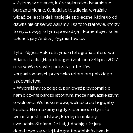
– Żyjemy w czasach, które są bardzo dynamiczne,
bardzo zmienne. Oglądając te zdjęcia, wyraźnie
widać, że jest jakieś napięcie społeczne, którego od
dawna nie obserwowaliśmy. I są fotografowie, którzy
to wyczuwają i o tym opowiadają – komentuje z kolei
członek jury Andrzej Zygmuntowicz.
Tytuł Zdjęcia Roku otrzymała fotografia autorstwa
Adama Lacha (Napo Images) zrobiona 24 lipca 2017
roku w Warszawie podczas protestów
zorganizowanych przeciwko reformom polskiego
sądownictwa.
– Wybraliśmy to zdjęcie, ponieważ przypomniało
nam o czymś bardzo istotnym, może najważniejszym:
o wolności. Wolności słowa, wolności do tego, aby
kochać. Nie możemy nigdy zapomnieć o tym, że
wolność jest podstawą każdej demokracji –
uzasadniał Stefano De Luigi, dodając, że jury
dopatrzyło się w tej fotografii podobieństwa do