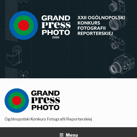
Przejdź
do
treści
Ogólnopolski Konkurs Fotografii Reporterskiej
Menu