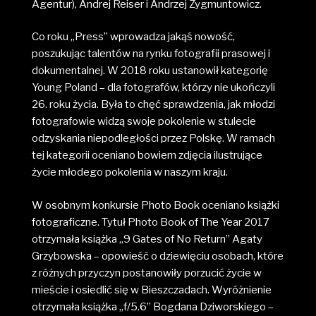
Agentur), Andrej Reiser i Andrzej Zygmuntowicz.
Co roku „Press” wprowadza jakąś nowość,
poszukując talentów na rynku fotografii prasowej i
dokumentalnej. W 2018 roku ustanowił kategorię
Young Poland – dla fotografów, którzy nie ukończyli
26. roku życia. Była to chęć sprawdzenia, jak młodzi
fotografowie widzą swoje pokolenie w stulecie
odzyskania niepodległości przez Polskę. W ramach
tej kategorii oceniano bowiem zdjęcia ilustrujące
życie młodego pokolenia w naszym kraju.
W osobnym konkursie Photo Book oceniano książki
fotograficzne. Tytuł Photo Book of The Year 2017
otrzymała książka „9 Gates of No Return” Agaty
Grzybowska – opowieść o dziewięciu osobach, które
z różnych przyczyn postanowiły porzucić życie w
mieście i osiedlić się w Bieszczadach. Wyróżnienie
otrzymała książka „f/5.6” Bogdana Dziworskiego –