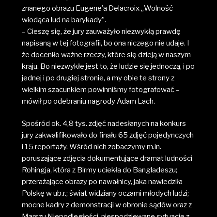
znanego obrazu Eugene’a Delacroix „Wolność
wiodąca lud na barykady”.
– Cieszę się, że jury zauważyło niezwykłą prawdę
napisaną w tej fotografii, bo ona niczego nie udaje. I
że doceniło ważne rzeczy, które się dzieją w naszym
kraju. Bo niezwykłe jest to, że ludzie się jednoczą, i po
jednej i po drugiej stronie, a my obie te strony z
wielkim szacunkiem powinniśmy fotografować –
mówił po odebraniu nagrody Adam Lach.
Spośród ok. 4,8 tys. zdjęć nadesłanych na konkurs
jury zakwalifikowało do finału 65 zdjęć pojedynczych
i 15 reportaży. Wśród nich zobaczymy m.in.
poruszające zdjęcia dokumentujące dramat ludności
Rohingja, która z Birmy uciekła do Bangladeszu;
przerażające obrazy po nawałnicy, jaka nawiedziła
Polskę w ub.r.; świat widziany oczami młodych ludzi;
mocne kadry z demonstracji w obronie sądów oraz z
Marszu Niepodległości, niespodziewane sytuacje z