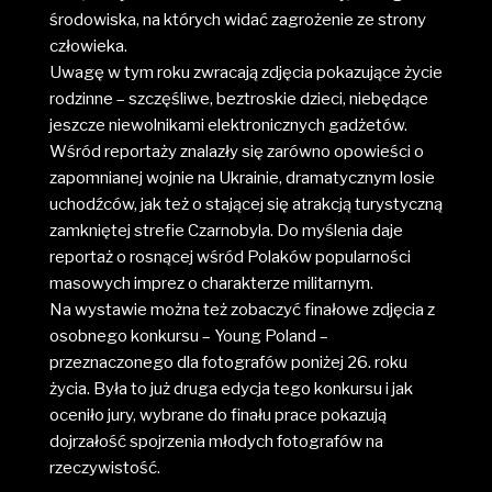
środowiska, na których widać zagrożenie ze strony
człowieka.
Uwagę w tym roku zwracają zdjęcia pokazujące życie
rodzinne – szczęśliwe, beztroskie dzieci, niebędące
jeszcze niewolnikami elektronicznych gadżetów.
Wśród reportaży znalazły się zarówno opowieści o
zapomnianej wojnie na Ukrainie, dramatycznym losie
uchodźców, jak też o stającej się atrakcją turystyczną
zamkniętej strefie Czarnobyla. Do myślenia daje
reportaż o rosnącej wśród Polaków popularności
masowych imprez o charakterze militarnym.
Na wystawie można też zobaczyć finałowe zdjęcia z
osobnego konkursu – Young Poland –
przeznaczonego dla fotografów poniżej 26. roku
życia. Była to już druga edycja tego konkursu i jak
oceniło jury, wybrane do finału prace pokazują
dojrzałość spojrzenia młodych fotografów na
rzeczywistość.