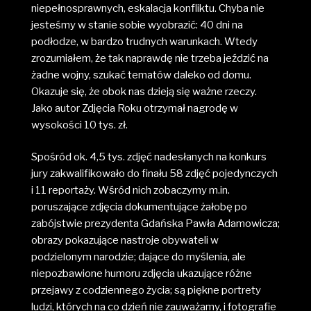
niepełnosprawnych, eskalacja konfliktu. Chyba nie
jesteśmy w stanie sobie wyobrazić: 40 dni na
podłodze, w bardzo trudnych warunkach. Wtedy
zrozumiałem, że tak naprawdę nie trzeba jeździć na
żadne wojny, szukać tematów daleko od domu.
Okazuje się, że obok nas dzieją się ważne rzeczy.
Jako autor Zdjęcia Roku otrzymał nagrodę w
wysokości 10 tys. zł.
Spośród ok. 4,5 tys. zdjęć nadesłanych na konkurs
jury zakwalifikowało do finału 58 zdjęć pojedynczych
i 11 reportaży. Wśród nich zobaczymy m.in.
poruszające zdjęcia dokumentujące żałobę po
zabójstwie prezydenta Gdańska Pawła Adamowicza;
obrazy pokazujące nastroje obywateli w
podzielonym narodzie; dające do myślenia, ale
niepozbawione humoru zdjęcia ukazujące różne
przejawy z codziennego życia; są piękne portrety
ludzi, których na co dzień nie zauważamy, i fotografie