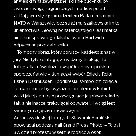
angielskim na zewnętrznej ścianie budynku, by
zwrócić uwagę zagranicznych mediów przed
zbliżającym się Zgromadzeniem Parlamentarnym
NATO w Warszawie, lecz straż marszałkowska im to
uniemożliwia. Główną bohaterką zdjęcia jest matka
niepełnosprawnego Jakuba Iwona Hartwich,
odpychana przez strażnika.
– To mocny obraz, który poruszył każdego z nas w
jury. Nie tylko dlatego, że widzimy tu akcję. Ta
fotografia mówi dużo o współczesnym polskim
społeczeństwie – tłumaczył wybór Zdjęcia Roku
Espen Rasmussen. I podkreślał symbolizm zdjęcia: –
Ten kadr może być wyrazem problemów kobiet;
walki jakiejś grupy o przysługujące jej prawa; władzy
tak, a nie inaczej traktującej obywateli. I wciąż jest
świetnym zdjęciem newsowym.
Autor zwycięskiej fotografii Sławomir Kamiński
opowiadał podczas gali Grand Press Photo: – To był
37. dzień protestu w sejmie rodziców osób