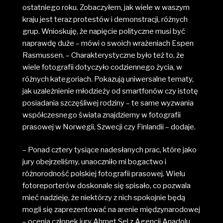
ostatniego roku. Zobaczyłem, jak wiele w waszym
kraju jest teraz protestów i demonstracji, różnych
grup. Wnioskuję, że napięcie polityczne musi być
naprawdę duże – mówi o swoich wrażeniach Espen
Rasmussen. – Charakterystyczne było też to, że
wiele fotografii dotyczyło codziennego życia, w
różnych kategoriach. Pokazują uniwersalne tematy,
jak uzależnienie młodzieży od smartfonów czy istotę
posiadania szczęśliwej rodziny – te same wyzwania
współczesnego świata znajdziemy w fotografii
prasowej w Norwegii, Szwecji czy Finlandii – dodaje.
– Ponad cztery tysiące nadesłanych prac, które jako
jury obejrzeliśmy, unaoczniło mi bogactwo i
różnorodność polskiej fotografii prasowej. Wielu
fotoreporterów doskonale się spisało, co pozwala
mieć nadzieję, że niektórzy z nich spokojnie będą
mogli się zaprezentować na arenie międzynarodowej
– ocenia członek jury Ahmet Sel z Agencji Anadolu.