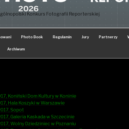
gólnopolski Konkurs Fotografii Reporterskiej
nowani
Photo Book
Regulamin
Jury
Partnerzy
Archiwum
7, Koniński Dom Kultury w Koninie
17, Hala Koszyki w Warszawie
017, Sopot
17, Galeria Kaskada w Szczecinie
017, Wolny Dziedziniec w Poznaniu