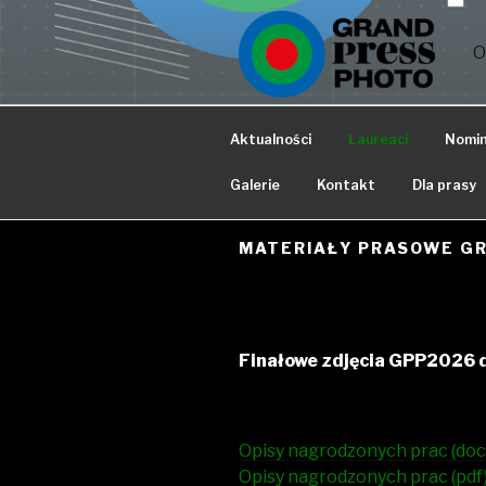
Przejdź
do
O
treści
Aktualności
Laureaci
Nomi
Galerie
Kontakt
Dla prasy
MATERIAŁY PRASOWE GR
Finałowe zdjęcia GPP2026 d
Opisy nagrodzonych prac (doc
Opisy nagrodzonych prac (pdf